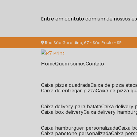
Entre em contato com um de nossos esp
Rua São Geraldino, 67 - São Paulo - SP
Home
Quem somos
Contato
caixa pizza quadrada
caixa de pizza ata
caixa de entregar pizza
caixa de pizza q
caixa delivery para batata
caixa delivery
caixa box delivery
caixa delivery hambúr
caixa hambúrguer personalizada
caixa 
caixa panetone personalizada
caixa per