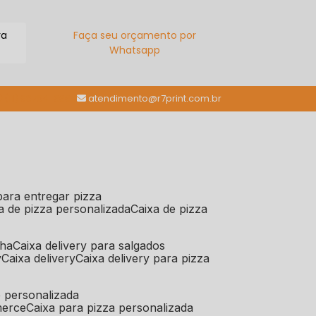
ra
Faça seu orçamento por
Whatsapp
(11) 98784-6664
atendimento@r7print.com.br
 para entregar pizza
xa de pizza personalizada
caixa de pizza
iha
caixa delivery para salgados
y
caixa delivery
caixa delivery para pizza
e personalizada
merce
caixa para pizza personalizada