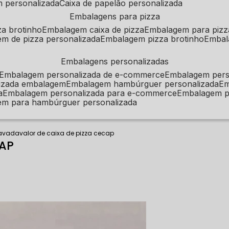
m personalizada
caixa de papelão personalizada
embalagens para pizza
za brotinho
embalagem caixa de pizza
embalagem para pizz
em de pizza personalizada
embalagem pizza brotinho
emba
embalagens personalizadas
embalagem personalizada de e-commerce
embalagem per
alizada embalagem
embalagem hambúrguer personalizada
e
a
embalagem personalizada para e-commerce
embalagem p
em para hambúrguer personalizada
tavada
valor de caixa de pizza cecap
CAP