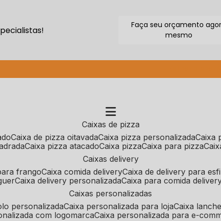
Faça seu orçamento ago
ecialistas!
mesmo
(11) 2640-9264
caixas de pizza
cado
caixa de pizza oitavada
caixa pizza personalizada
caixa
uadrada
caixa pizza atacado
caixa pizza
caixa para pizza
cai
caixas delivery
 para frango
caixa comida delivery
caixa de delivery para esf
guer
caixa delivery personalizada
caixa para comida deliver
caixas personalizadas
bolo personalizada
caixa personalizada para loja
caixa lanch
sonalizada com logomarca
caixa personalizada para e-com