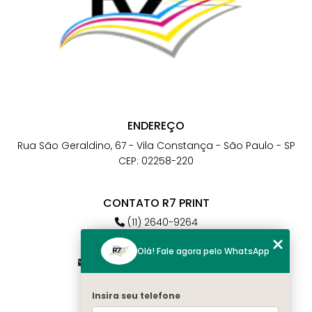
ENDEREÇO
Rua São Geraldino, 67 - Vila Constança - São Paulo - SP
CEP: 02258-220
CONTATO R7 PRINT
(11) 2640-9264
(11) 98784-6664
Olá! Fale agora pelo WhatsApp
atendimento@r7print.com.br
Insira seu telefone
MENU