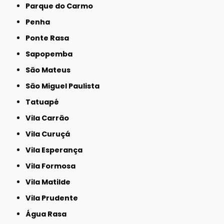
Parque do Carmo
Penha
Ponte Rasa
Sapopemba
São Mateus
São Miguel Paulista
Tatuapé
Vila Carrão
Vila Curuçá
Vila Esperança
Vila Formosa
Vila Matilde
Vila Prudente
Água Rasa