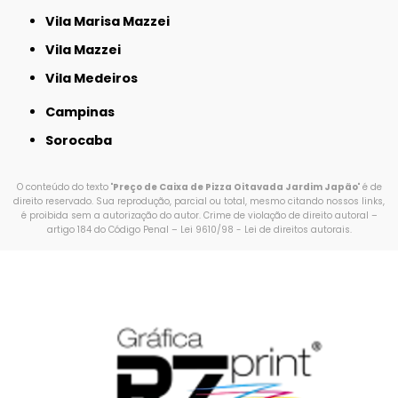
Vila Marisa Mazzei
Vila Mazzei
Vila Medeiros
Campinas
Sorocaba
O conteúdo do texto "
Preço de Caixa de Pizza Oitavada Jardim Japão
" é de
direito reservado. Sua reprodução, parcial ou total, mesmo citando nossos links,
é proibida sem a autorização do autor. Crime de violação de direito autoral –
artigo 184 do Código Penal –
Lei 9610/98 - Lei de direitos autorais
.