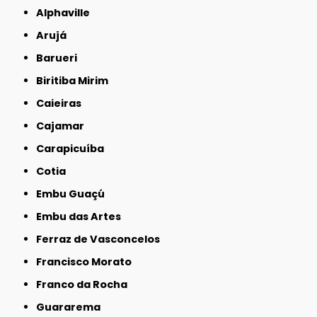
Alphaville
Arujá
Barueri
Biritiba Mirim
Caieiras
Cajamar
Carapicuíba
Cotia
Embu Guaçú
Embu das Artes
Ferraz de Vasconcelos
Francisco Morato
Franco da Rocha
Guararema