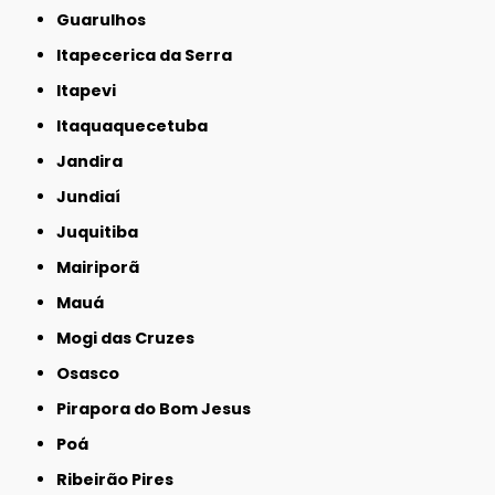
Guarulhos
Itapecerica da Serra
Itapevi
Itaquaquecetuba
Jandira
Jundiaí
Juquitiba
Mairiporã
Mauá
Mogi das Cruzes
Osasco
Pirapora do Bom Jesus
Poá
Ribeirão Pires