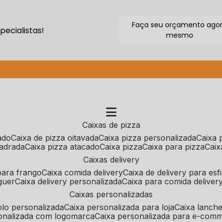
Faça seu orçamento ago
ecialistas!
mesmo
(11) 2640-9264
caixas de pizza
cado
caixa de pizza oitavada
caixa pizza personalizada
caixa
uadrada
caixa pizza atacado
caixa pizza
caixa para pizza
cai
caixas delivery
 para frango
caixa comida delivery
caixa de delivery para esf
guer
caixa delivery personalizada
caixa para comida deliver
caixas personalizadas
bolo personalizada
caixa personalizada para loja
caixa lanch
sonalizada com logomarca
caixa personalizada para e-com