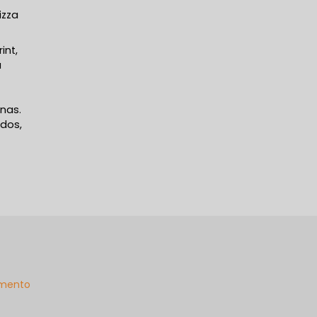
izza
int,
a
nas.
ados,
mento