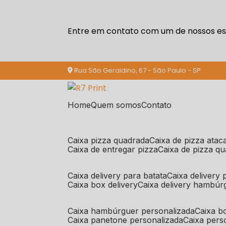
Entre em contato com um de nossos esp
Rua São Geraldino, 67 - São Paulo - SP
Home
Quem somos
Contato
caixa pizza quadrada
caixa de pizza ata
caixa de entregar pizza
caixa de pizza q
caixa delivery para batata
caixa delivery
caixa box delivery
caixa delivery hambúr
caixa hambúrguer personalizada
caixa 
caixa panetone personalizada
caixa per