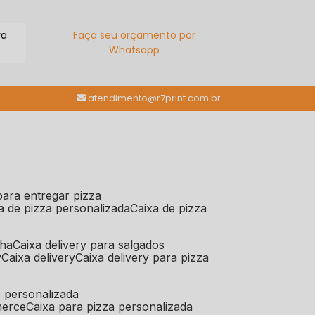
ra
Faça seu orçamento por
Whatsapp
(11) 98784-6664
atendimento@r7print.com.br
 para entregar pizza
xa de pizza personalizada
caixa de pizza
iha
caixa delivery para salgados
y
caixa delivery
caixa delivery para pizza
e personalizada
merce
caixa para pizza personalizada