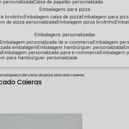
m personalizada
caixa de papelão personalizada
embalagens para pizza
za brotinho
embalagem caixa de pizza
embalagem para pizz
em de pizza personalizada
embalagem pizza brotinho
emba
embalagens personalizadas
embalagem personalizada de e-commerce
embalagem per
alizada embalagem
embalagem hambúrguer personalizada
e
a
embalagem personalizada para e-commerce
embalagem p
em para hambúrguer personalizada
tavada
preco de caixa de pizza atacado caieras
acado Caieras