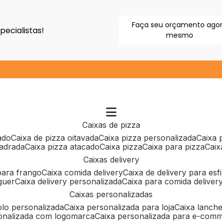
Faça seu orçamento ago
ecialistas!
mesmo
(11) 2640-9264
caixas de pizza
cado
caixa de pizza oitavada
caixa pizza personalizada
caixa
uadrada
caixa pizza atacado
caixa pizza
caixa para pizza
cai
caixas delivery
 para frango
caixa comida delivery
caixa de delivery para esf
guer
caixa delivery personalizada
caixa para comida deliver
caixas personalizadas
bolo personalizada
caixa personalizada para loja
caixa lanch
sonalizada com logomarca
caixa personalizada para e-com