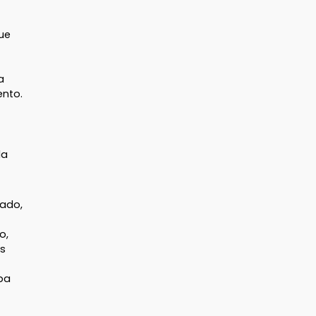
que
a
ento.
da
cado,
o,
os
ba