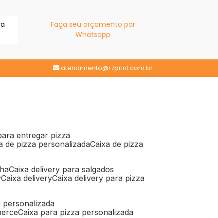
ra
Faça seu orçamento por
Whatsapp
(11) 98784-6664
atendimento@r7print.com.br
 para entregar pizza
xa de pizza personalizada
caixa de pizza
iha
caixa delivery para salgados
y
caixa delivery
caixa delivery para pizza
e personalizada
merce
caixa para pizza personalizada