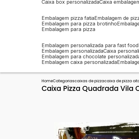
caixa box personalizada
caixa embalage
embalagem pizza fatia
embalagem de piz
embalagem para pizza brotinho
embalag
embalagem para pizza
embalagem personalizada para fast food
embalagem personalizada
caixa person
embalagem para chocolate personalizad
embalagem caixa personalizada
embalag
Home
Categorias
caixas de pizza
caixa de pizza oi
Caixa Pizza Quadrada Vila