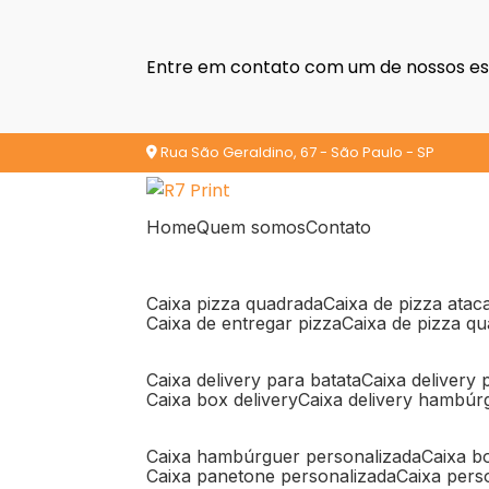
Entre em contato com um de nossos esp
Rua São Geraldino, 67 - São Paulo - SP
Home
Quem somos
Contato
caixa pizza quadrada
caixa de pizza ata
caixa de entregar pizza
caixa de pizza q
caixa delivery para batata
caixa delivery
caixa box delivery
caixa delivery hambúr
caixa hambúrguer personalizada
caixa 
caixa panetone personalizada
caixa per