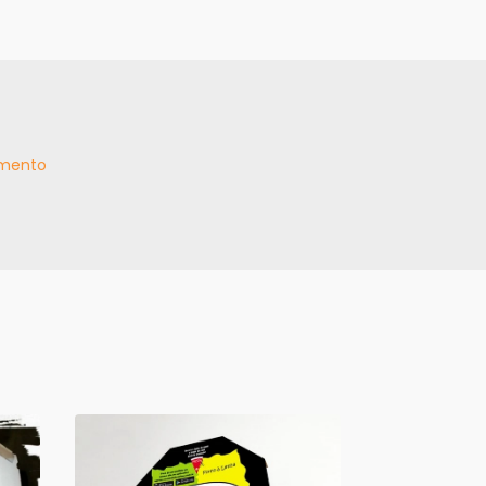
mento