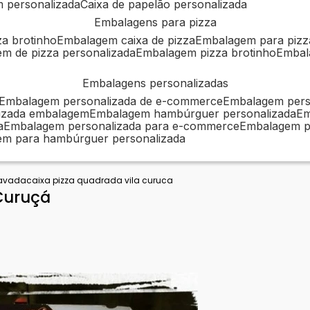
m personalizada
caixa de papelão personalizada
embalagens para pizza
za brotinho
embalagem caixa de pizza
embalagem para pizz
em de pizza personalizada
embalagem pizza brotinho
emba
embalagens personalizadas
embalagem personalizada de e-commerce
embalagem per
alizada embalagem
embalagem hambúrguer personalizada
e
a
embalagem personalizada para e-commerce
embalagem p
em para hambúrguer personalizada
tavada
caixa pizza quadrada vila curuca
 Curuçá