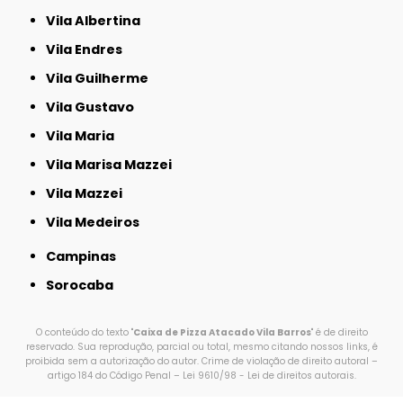
Vila Albertina
Vila Endres
Vila Guilherme
Vila Gustavo
Vila Maria
Vila Marisa Mazzei
Vila Mazzei
Vila Medeiros
Campinas
Sorocaba
O conteúdo do texto "
Caixa de Pizza Atacado Vila Barros
" é de direito
reservado. Sua reprodução, parcial ou total, mesmo citando nossos links, é
proibida sem a autorização do autor. Crime de violação de direito autoral –
artigo 184 do Código Penal –
Lei 9610/98 - Lei de direitos autorais
.