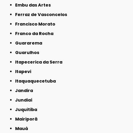
Embu das Artes
Ferraz de Vasconcelos
Francisco Morato
Franco da Rocha
Guararema
Guarulhos
Itapecerica da Serra
Itapevi
Itaquaquecetuba
Jandira
Jundiaí
Juquitiba
Mairiporã
Mauá