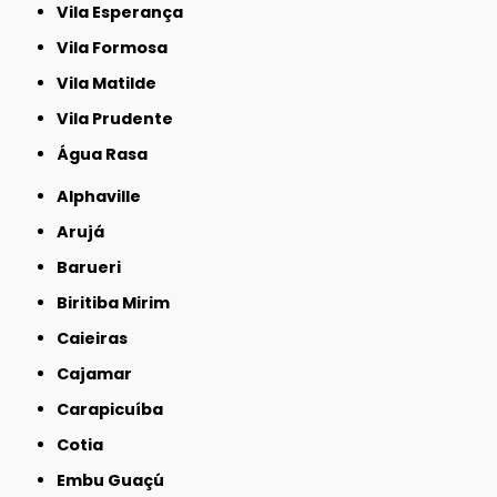
Vila Esperança
Vila Formosa
Vila Matilde
Vila Prudente
Água Rasa
Alphaville
Arujá
Barueri
Biritiba Mirim
Caieiras
Cajamar
Carapicuíba
Cotia
Embu Guaçú