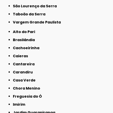
São Lourenço da Serra
Taboão da Serra
Vargem Grande Paulista
Alto do Pari
Brasilândia
Cachoeirinha
Caieras
Cantareira
Carandiru
Casa Verde
Chora Menino
Freguesia do Ó
Imirim
Jardim Guarapiranga