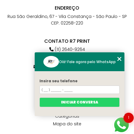
ENDEREÇO
Rua São Geraldino, 67 - Vila Constança - São Paulo - SP
CEP: 02258-220
CONTATO R7 PRINT
(11) 2640-9264
(11) 98784-6664
Olá! Fale agora pelo WhatsApp
atendimento@r7print.com.br
Insira seu telefone
MENU
Home
Quem somos
INICIAR CONVERSA
Contato
Categorias
1
Mapa do site