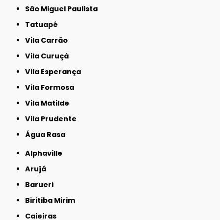
São Miguel Paulista
Tatuapé
Vila Carrão
Vila Curuçá
Vila Esperança
Vila Formosa
Vila Matilde
Vila Prudente
Água Rasa
Alphaville
Arujá
Barueri
Biritiba Mirim
Caieiras