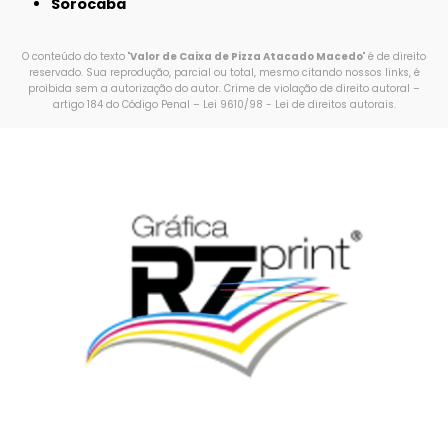
Sorocaba
O conteúdo do texto "
Valor de Caixa de Pizza Atacado Macedo
" é de direito
reservado. Sua reprodução, parcial ou total, mesmo citando nossos links, é
proibida sem a autorização do autor. Crime de violação de direito autoral –
artigo 184 do Código Penal –
Lei 9610/98 - Lei de direitos autorais
.