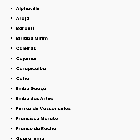
Alphaville
Arujá
Barueri
Biritiba Mirim
Caieiras
Cajamar
Carapicuíba
Cotia
Embu Guaçú
Embu das Artes
Ferraz de Vasconcelos
Francisco Morato
Franco da Rocha
Guararema