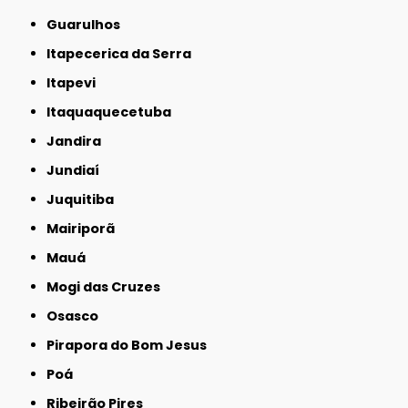
Guarulhos
Itapecerica da Serra
Itapevi
Itaquaquecetuba
Jandira
Jundiaí
Juquitiba
Mairiporã
Mauá
Mogi das Cruzes
Osasco
Pirapora do Bom Jesus
Poá
Ribeirão Pires