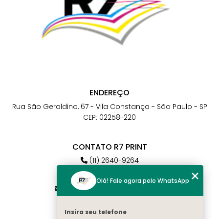
ENDEREÇO
Rua São Geraldino, 67 - Vila Constança - São Paulo - SP
CEP: 02258-220
CONTATO R7 PRINT
(11) 2640-9264
(11) 98784-6664
Olá! Fale agora pelo WhatsApp
atendimento@r7print.com.br
Insira seu telefone
MENU