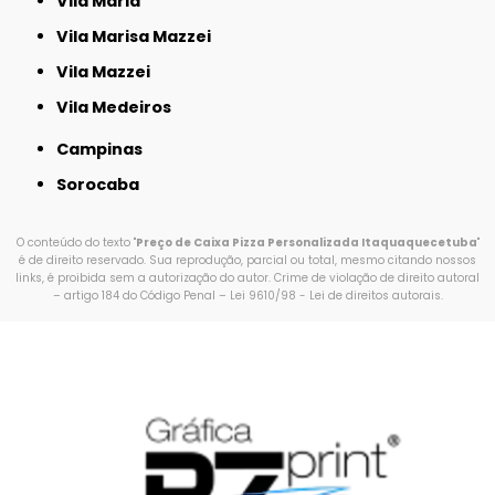
Vila Maria
Vila Marisa Mazzei
Vila Mazzei
Vila Medeiros
Campinas
Sorocaba
O conteúdo do texto "
Preço de Caixa Pizza Personalizada Itaquaquecetuba
"
é de direito reservado. Sua reprodução, parcial ou total, mesmo citando nossos
links, é proibida sem a autorização do autor. Crime de violação de direito autoral
– artigo 184 do Código Penal –
Lei 9610/98 - Lei de direitos autorais
.