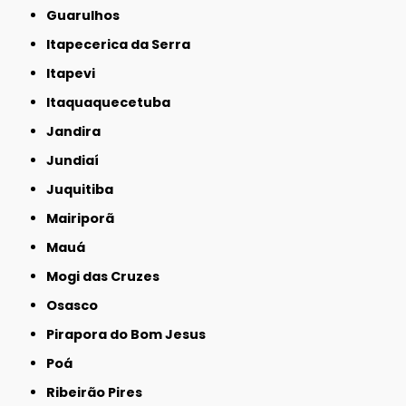
Guarulhos
Itapecerica da Serra
Itapevi
Itaquaquecetuba
Jandira
Jundiaí
Juquitiba
Mairiporã
Mauá
Mogi das Cruzes
Osasco
Pirapora do Bom Jesus
Poá
Ribeirão Pires