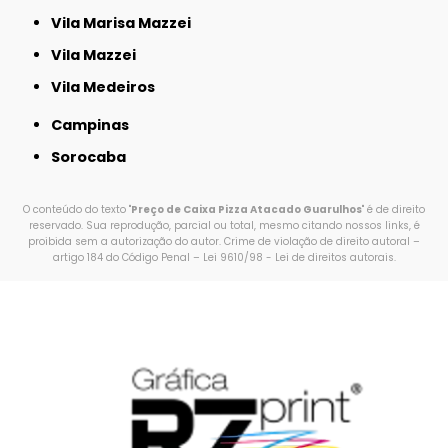
Vila Marisa Mazzei
Vila Mazzei
Vila Medeiros
Campinas
Sorocaba
O conteúdo do texto "
Preço de Caixa Pizza Atacado Guarulhos
" é de direito
reservado. Sua reprodução, parcial ou total, mesmo citando nossos links, é
proibida sem a autorização do autor. Crime de violação de direito autoral –
artigo 184 do Código Penal –
Lei 9610/98 - Lei de direitos autorais
.