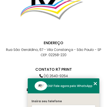
ENDEREÇO
Rua São Geraldino, 67 - Vila Constança - São Paulo - SP
CEP: 02258-220
CONTATO R7 PRINT
(11) 2640-9264
(11) 98784-6664
Olá! Fale agora pelo WhatsApp
atendimento@r7print.com.br
Insira seu telefone
MENU