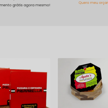
Quero meu orça
amento grátis agora mesmo!
s