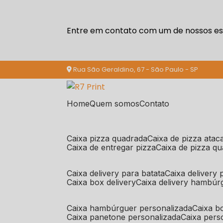
Entre em contato com um de nossos esp
Rua São Geraldino, 67 - São Paulo - SP
Home
Quem somos
Contato
caixa pizza quadrada
caixa de pizza ata
caixa de entregar pizza
caixa de pizza q
caixa delivery para batata
caixa delivery
caixa box delivery
caixa delivery hambúr
caixa hambúrguer personalizada
caixa 
caixa panetone personalizada
caixa per