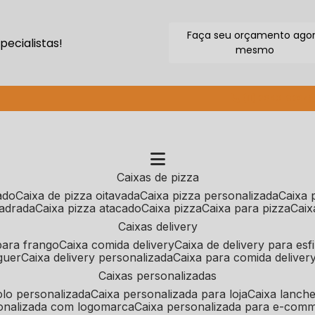
Faça seu orçamento ago
ecialistas!
mesmo
(11) 2640-9264
caixas de pizza
cado
caixa de pizza oitavada
caixa pizza personalizada
caixa
uadrada
caixa pizza atacado
caixa pizza
caixa para pizza
cai
caixas delivery
 para frango
caixa comida delivery
caixa de delivery para esf
guer
caixa delivery personalizada
caixa para comida deliver
caixas personalizadas
bolo personalizada
caixa personalizada para loja
caixa lanch
sonalizada com logomarca
caixa personalizada para e-com