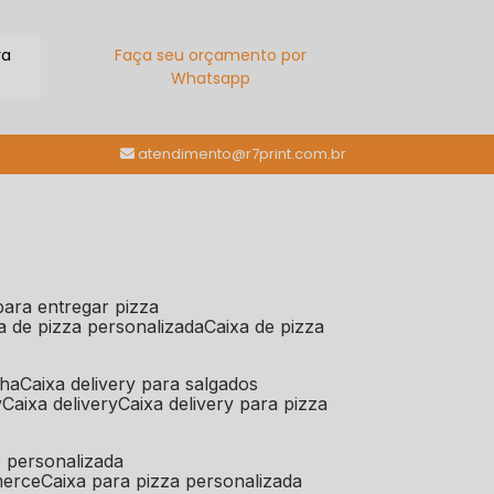
ra
Faça seu orçamento por
Whatsapp
(11) 98784-6664
atendimento@r7print.com.br
 para entregar pizza
xa de pizza personalizada
caixa de pizza
iha
caixa delivery para salgados
y
caixa delivery
caixa delivery para pizza
e personalizada
merce
caixa para pizza personalizada