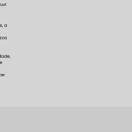
uvi
s, a
izza
dade,
 e
zer