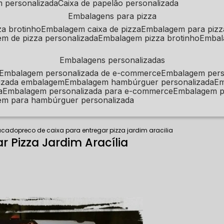
m personalizada
caixa de papelão personalizada
embalagens para pizza
za brotinho
embalagem caixa de pizza
embalagem para pizz
em de pizza personalizada
embalagem pizza brotinho
emba
embalagens personalizadas
embalagem personalizada de e-commerce
embalagem per
alizada embalagem
embalagem hambúrguer personalizada
e
a
embalagem personalizada para e-commerce
embalagem p
em para hambúrguer personalizada
tacado
preco de caixa para entregar pizza jardim aracilia
r Pizza Jardim Aracília