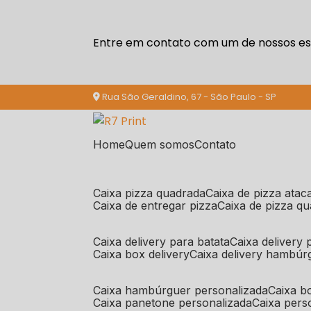
Entre em contato com um de nossos esp
Rua São Geraldino, 67 - São Paulo - SP
Home
Quem somos
Contato
caixa pizza quadrada
caixa de pizza ata
caixa de entregar pizza
caixa de pizza q
caixa delivery para batata
caixa delivery
caixa box delivery
caixa delivery hambúr
caixa hambúrguer personalizada
caixa 
caixa panetone personalizada
caixa per