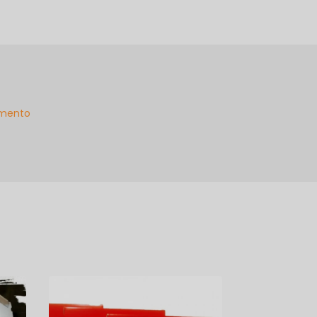
mento