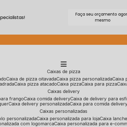
Faça seu orçamento ago
ecialistas!
mesmo
(11) 2640-9264
caixas de pizza
cado
caixa de pizza oitavada
caixa pizza personalizada
caixa
uadrada
caixa pizza atacado
caixa pizza
caixa para pizza
cai
caixas delivery
 para frango
caixa comida delivery
caixa de delivery para esf
guer
caixa delivery personalizada
caixa para comida deliver
caixas personalizadas
bolo personalizada
caixa personalizada para loja
caixa lanch
sonalizada com logomarca
caixa personalizada para e-com