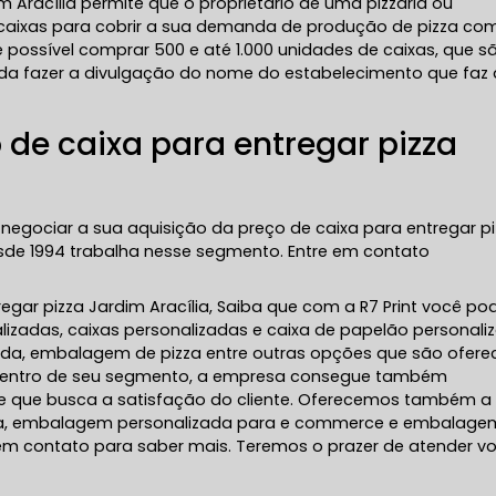
m Aracília permite que o proprietário de uma pizzaria ou
 caixas para cobrir a sua demanda de produção de pizza co
 possível comprar 500 e até 1.000 unidades de caixas, que s
inda fazer a divulgação do nome do estabelecimento que faz 
de caixa para entregar pizza
negociar a sua aquisição da preço de caixa para entregar p
de 1994 trabalha nesse segmento. Entre em contato
gar pizza Jardim Aracília, Saiba que com a R7 Print você po
zadas, caixas personalizadas e caixa de papelão personali
zada, embalagem de pizza entre outras opções que são ofere
o dentro de seu segmento, a empresa consegue também
e que busca a satisfação do cliente. Oferecemos também a
a, embalagem personalizada para e commerce e embalage
r em contato para saber mais. Teremos o prazer de atender v