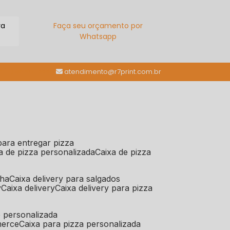
ra
Faça seu orçamento por
Whatsapp
(11) 98784-6664
atendimento@r7print.com.br
 para entregar pizza
xa de pizza personalizada
caixa de pizza
iha
caixa delivery para salgados
y
caixa delivery
caixa delivery para pizza
e personalizada
merce
caixa para pizza personalizada