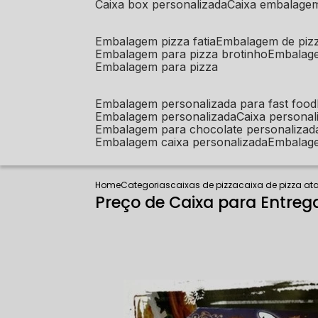
caixa box personalizada
caixa embalage
embalagem pizza fatia
embalagem de piz
embalagem para pizza brotinho
embalag
embalagem para pizza
embalagem personalizada para fast food
embalagem personalizada
caixa person
embalagem para chocolate personalizad
embalagem caixa personalizada
embalag
Home
Categorias
caixas de pizza
caixa de pizza a
Preço de Caixa para Entrega