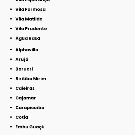
Vila Formosa
Vila Matilde
Vila Prudente
Água Rasa
Alphaville
Arujá
Barueri
Biritiba Mirim
Caieiras
Cajamar
Carapicuíba
Cotia
Embu Guaçú