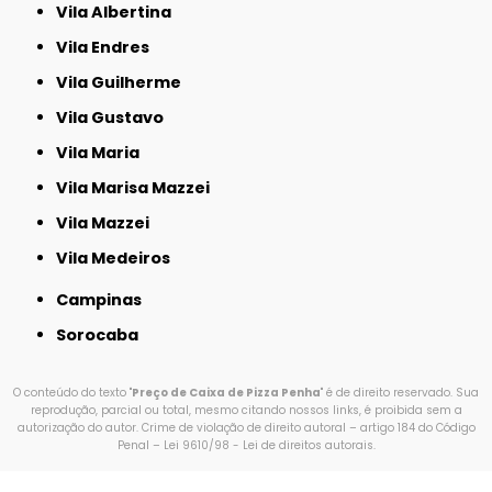
Vila Albertina
Vila Endres
Vila Guilherme
Vila Gustavo
Vila Maria
Vila Marisa Mazzei
Vila Mazzei
Vila Medeiros
Campinas
Sorocaba
O conteúdo do texto "
Preço de Caixa de Pizza Penha
" é de direito reservado. Sua
reprodução, parcial ou total, mesmo citando nossos links, é proibida sem a
autorização do autor. Crime de violação de direito autoral – artigo 184 do Código
Penal –
Lei 9610/98 - Lei de direitos autorais
.