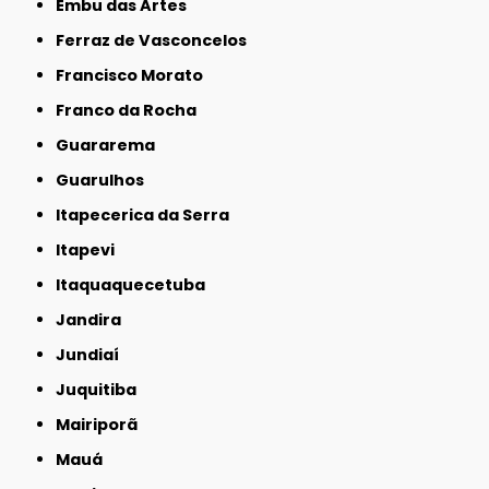
Embu das Artes
Ferraz de Vasconcelos
Francisco Morato
Franco da Rocha
Guararema
Guarulhos
Itapecerica da Serra
Itapevi
Itaquaquecetuba
Jandira
Jundiaí
Juquitiba
Mairiporã
Mauá