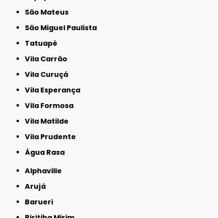
São Mateus
São Miguel Paulista
Tatuapé
Vila Carrão
Vila Curuçá
Vila Esperança
Vila Formosa
Vila Matilde
Vila Prudente
Água Rasa
Alphaville
Arujá
Barueri
Biritiba Mirim