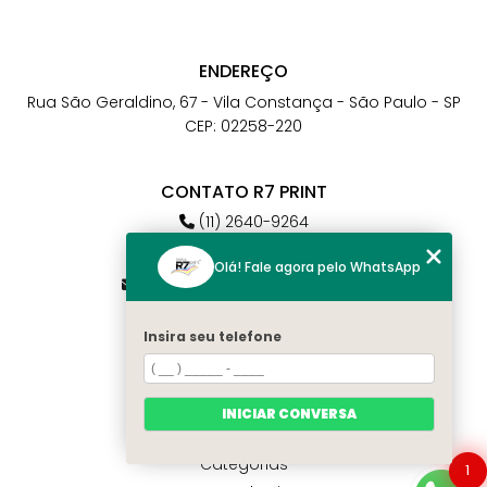
ENDEREÇO
Rua São Geraldino, 67 - Vila Constança - São Paulo - SP
CEP: 02258-220
CONTATO R7 PRINT
(11) 2640-9264
(11) 98784-6664
Olá! Fale agora pelo WhatsApp
atendimento@r7print.com.br
Insira seu telefone
MENU
Home
Quem somos
INICIAR CONVERSA
Contato
Categorias
1