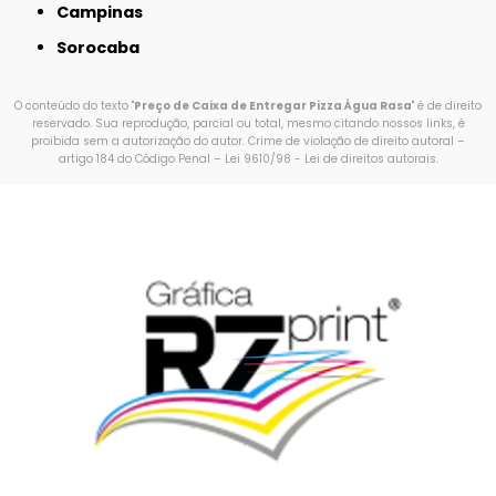
Campinas
Sorocaba
O conteúdo do texto "
Preço de Caixa de Entregar Pizza Água Rasa
" é de direito
reservado. Sua reprodução, parcial ou total, mesmo citando nossos links, é
proibida sem a autorização do autor. Crime de violação de direito autoral –
artigo 184 do Código Penal –
Lei 9610/98 - Lei de direitos autorais
.