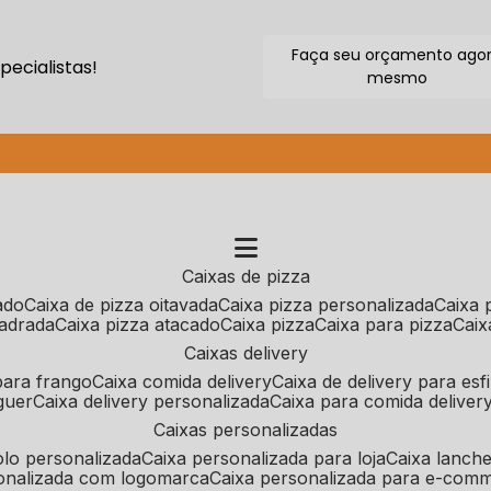
Faça seu orçamento ago
ecialistas!
mesmo
(11) 2640-9264
caixas de pizza
cado
caixa de pizza oitavada
caixa pizza personalizada
caixa
uadrada
caixa pizza atacado
caixa pizza
caixa para pizza
cai
caixas delivery
 para frango
caixa comida delivery
caixa de delivery para esf
guer
caixa delivery personalizada
caixa para comida deliver
caixas personalizadas
bolo personalizada
caixa personalizada para loja
caixa lanch
sonalizada com logomarca
caixa personalizada para e-com