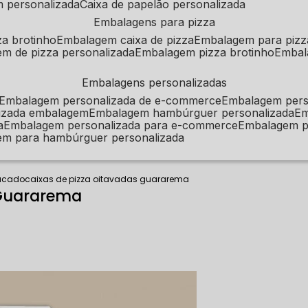
m personalizada
caixa de papelão personalizada
embalagens para pizza
za brotinho
embalagem caixa de pizza
embalagem para pizz
em de pizza personalizada
embalagem pizza brotinho
emba
embalagens personalizadas
embalagem personalizada de e-commerce
embalagem per
alizada embalagem
embalagem hambúrguer personalizada
e
a
embalagem personalizada para e-commerce
embalagem p
em para hambúrguer personalizada
tacado
caixas de pizza oitavadas guararema
 Guararema