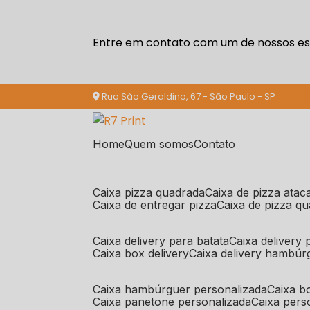
Entre em contato com um de nossos esp
Rua São Geraldino, 67 - São Paulo - SP
Home
Quem somos
Contato
caixa pizza quadrada
caixa de pizza ata
caixa de entregar pizza
caixa de pizza q
caixa delivery para batata
caixa delivery
caixa box delivery
caixa delivery hambúr
caixa hambúrguer personalizada
caixa 
caixa panetone personalizada
caixa per