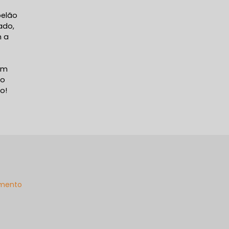
pelão
ado,
m a
em
ão
o!
mento