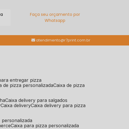
ra
Faça seu orçamento por
Whatsapp
(11) 98784-6664
atendimento@r7print.com.br
 para entregar pizza
xa de pizza personalizada
caixa de pizza
iha
caixa delivery para salgados
y
caixa delivery
caixa delivery para pizza
e personalizada
merce
caixa para pizza personalizada