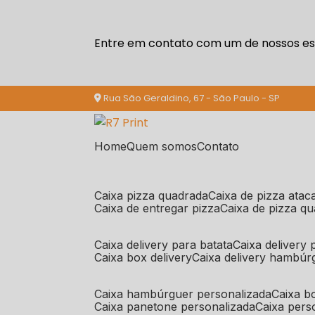
Entre em contato com um de nossos esp
Rua São Geraldino, 67 - São Paulo - SP
Home
Quem somos
Contato
caixa pizza quadrada
caixa de pizza ata
caixa de entregar pizza
caixa de pizza q
caixa delivery para batata
caixa delivery
caixa box delivery
caixa delivery hambúr
caixa hambúrguer personalizada
caixa 
caixa panetone personalizada
caixa per