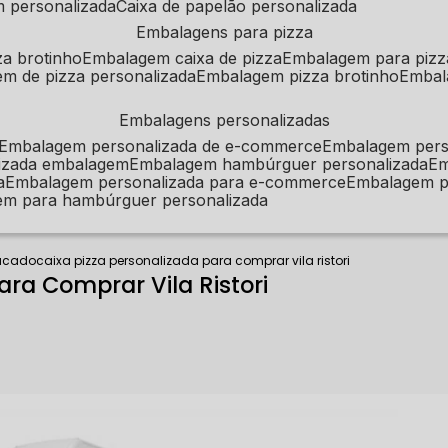
m personalizada
caixa de papelão personalizada
embalagens para pizza
za brotinho
embalagem caixa de pizza
embalagem para pizz
em de pizza personalizada
embalagem pizza brotinho
emba
embalagens personalizadas
embalagem personalizada de e-commerce
embalagem per
alizada embalagem
embalagem hambúrguer personalizada
e
a
embalagem personalizada para e-commerce
embalagem p
em para hambúrguer personalizada
tacado
caixa pizza personalizada para comprar vila ristori
ara Comprar Vila Ristori