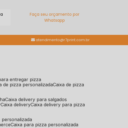
ra
Faça seu orçamento por
Whatsapp
(11) 98784-6664
atendimento@r7print.com.br
 para entregar pizza
xa de pizza personalizada
caixa de pizza
iha
caixa delivery para salgados
y
caixa delivery
caixa delivery para pizza
e personalizada
merce
caixa para pizza personalizada