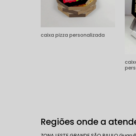
caixa pizza personalizada
caix
pers
Regiões onde a atende
ZONA LESTE
GRANDE SÃO PAULO
Guarul