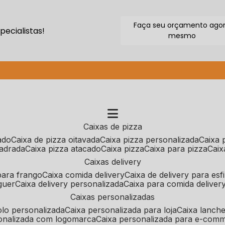
Faça seu orçamento ago
ecialistas!
mesmo
(11) 2640-9264
caixas de pizza
cado
caixa de pizza oitavada
caixa pizza personalizada
caixa
uadrada
caixa pizza atacado
caixa pizza
caixa para pizza
cai
caixas delivery
 para frango
caixa comida delivery
caixa de delivery para esf
guer
caixa delivery personalizada
caixa para comida deliver
caixas personalizadas
bolo personalizada
caixa personalizada para loja
caixa lanch
sonalizada com logomarca
caixa personalizada para e-com