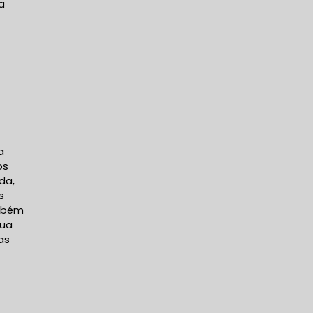
a
a
os
da,
s
ambém
sua
as