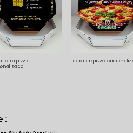
a para pizza
caixa de pizza personali
onalizada
 :
hos
São Paulo
Zona Norte