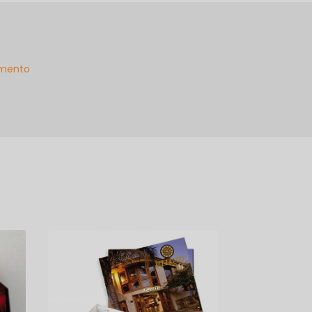
mento