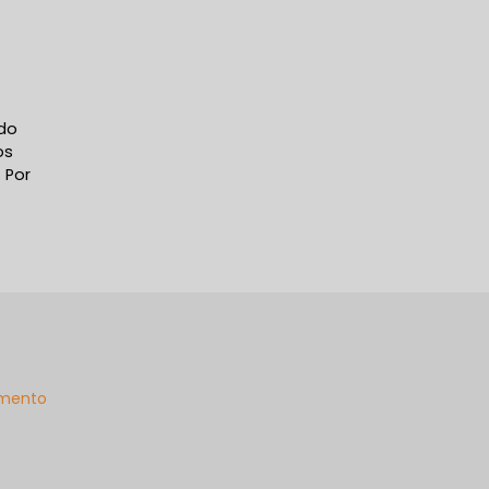
ndo
os
 Por
mento