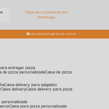
ra
Faça seu orçamento por
Whatsapp
(11) 98784-6664
atendimento@r7print.com.br
 para entregar pizza
xa de pizza personalizada
caixa de pizza
iha
caixa delivery para salgados
y
caixa delivery
caixa delivery para pizza
e personalizada
merce
caixa para pizza personalizada