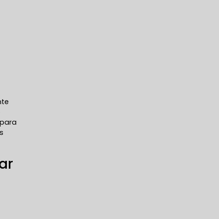
nte
o
 para
s
ar