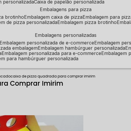
m personalizada
caixa de papelão personalizada
embalagens para pizza
za brotinho
embalagem caixa de pizza
embalagem para pizz
em de pizza personalizada
embalagem pizza brotinho
emba
embalagens personalizadas
embalagem personalizada de e-commerce
embalagem per
alizada embalagem
embalagem hambúrguer personalizada
e
a
embalagem personalizada para e-commerce
embalagem p
em para hambúrguer personalizada
tacado
caixa de pizza quadrada para comprar imirim
ara Comprar Imirim