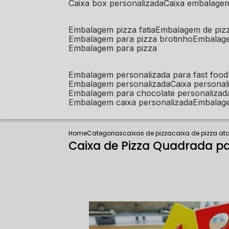
caixa box personalizada
caixa embalage
embalagem pizza fatia
embalagem de piz
embalagem para pizza brotinho
embalag
embalagem para pizza
embalagem personalizada para fast food
embalagem personalizada
caixa person
embalagem para chocolate personalizad
embalagem caixa personalizada
embalag
Home
Categorias
caixas de pizza
caixa de pizza a
Caixa de Pizza Quadrada p