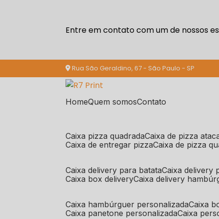
Entre em contato com um de nossos esp
Rua São Geraldino, 67 - São Paulo - SP
Home
Quem somos
Contato
caixa pizza quadrada
caixa de pizza ata
caixa de entregar pizza
caixa de pizza q
caixa delivery para batata
caixa delivery
caixa box delivery
caixa delivery hambúr
caixa hambúrguer personalizada
caixa 
caixa panetone personalizada
caixa per