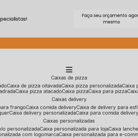
Faça seu orçamento ago
ecialistas!
mesmo
(11) 2640-9264
caixas de pizza
cado
caixa de pizza oitavada
caixa pizza personalizada
caixa
uadrada
caixa pizza atacado
caixa pizza
caixa para pizza
cai
caixas delivery
 para frango
caixa comida delivery
caixa de delivery para esf
guer
caixa delivery personalizada
caixa para comida deliver
caixas personalizadas
bolo personalizada
caixa personalizada para loja
caixa lanch
sonalizada com logomarca
caixa personalizada para e-com