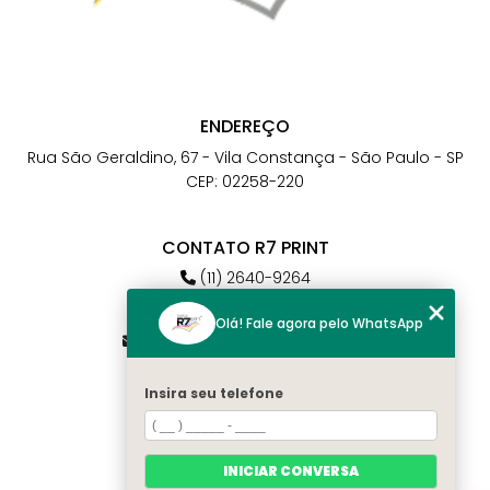
ENDEREÇO
Rua São Geraldino, 67 - Vila Constança - São Paulo - SP
CEP: 02258-220
CONTATO R7 PRINT
(11) 2640-9264
(11) 98784-6664
Olá! Fale agora pelo WhatsApp
atendimento@r7print.com.br
Insira seu telefone
MENU
Home
Quem somos
INICIAR CONVERSA