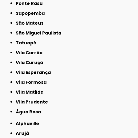
Ponte Rasa
Sapopemba
São Mateus
São Miguel Paulista
Tatuapé
Vila Carrão
Vila Curuçá
Vila Esperança
Vila Formosa
Vila Matilde
Vila Prudente
Água Rasa
Alphaville
Arujá