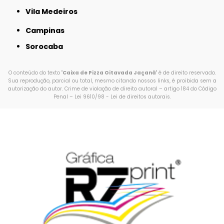
Vila Medeiros
Campinas
Sorocaba
O conteúdo do texto "
Caixa de Pizza Oitavada Jaçanã
" é de direito reservado.
Sua reprodução, parcial ou total, mesmo citando nossos links, é proibida sem a
autorização do autor. Crime de violação de direito autoral – artigo 184 do Código
Penal –
Lei 9610/98 - Lei de direitos autorais
.