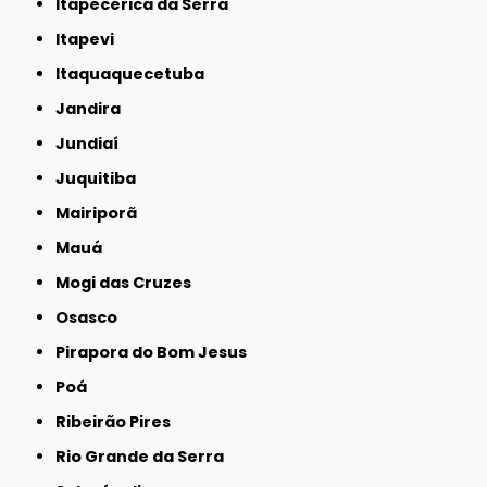
Itapecerica da Serra
Itapevi
Itaquaquecetuba
Jandira
Jundiaí
Juquitiba
Mairiporã
Mauá
Mogi das Cruzes
Osasco
Pirapora do Bom Jesus
Poá
Ribeirão Pires
Rio Grande da Serra