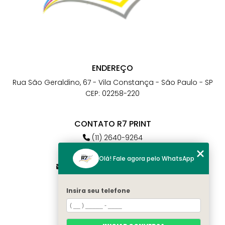
ENDEREÇO
Rua São Geraldino, 67 - Vila Constança - São Paulo - SP
CEP: 02258-220
CONTATO R7 PRINT
(11) 2640-9264
(11) 98784-6664
Olá! Fale agora pelo WhatsApp
atendimento@r7print.com.br
Insira seu telefone
MENU
Home
Quem somos