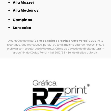
Vila Mazzei
Vila Medeiros
Campinas
Sorocaba
O conteúdo do texto "
Valor de Caixa para Pizza Casa Verde
" é de direito
reservado. Sua reprodução, parcial ou total, mesmo citando nossos links, é
proibida sem a autorização do autor. Crime de violação de direito autoral –
artigo 184 do Código Penal –
Lei 9610/98 - Lei de direitos autorais
.