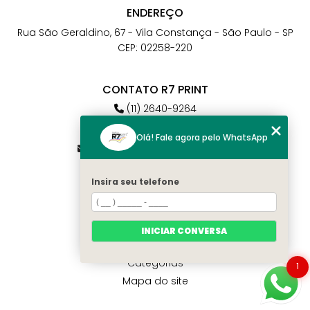
ENDEREÇO
Rua São Geraldino, 67 - Vila Constança - São Paulo - SP
CEP: 02258-220
CONTATO R7 PRINT
(11) 2640-9264
(11) 98784-6664
Olá! Fale agora pelo WhatsApp
atendimento@r7print.com.br
Insira seu telefone
MENU
Home
Quem somos
INICIAR CONVERSA
Contato
Categorias
1
Mapa do site