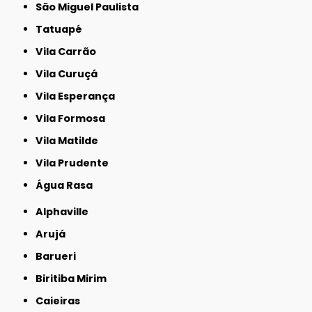
São Miguel Paulista
Tatuapé
Vila Carrão
Vila Curuçá
Vila Esperança
Vila Formosa
Vila Matilde
Vila Prudente
Água Rasa
Alphaville
Arujá
Barueri
Biritiba Mirim
Caieiras