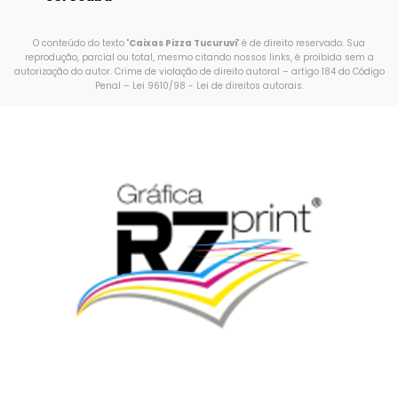
O conteúdo do texto "
Caixas Pizza Tucuruvi
" é de direito reservado. Sua
reprodução, parcial ou total, mesmo citando nossos links, é proibida sem a
autorização do autor. Crime de violação de direito autoral – artigo 184 do Código
Penal –
Lei 9610/98 - Lei de direitos autorais
.