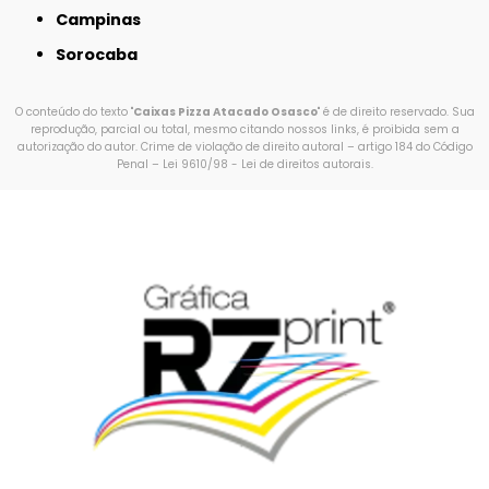
Campinas
Sorocaba
O conteúdo do texto "
Caixas Pizza Atacado Osasco
" é de direito reservado. Sua
reprodução, parcial ou total, mesmo citando nossos links, é proibida sem a
autorização do autor. Crime de violação de direito autoral – artigo 184 do Código
Penal –
Lei 9610/98 - Lei de direitos autorais
.