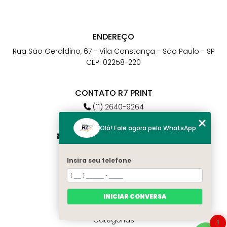
ENDEREÇO
Rua São Geraldino, 67 - Vila Constança - São Paulo - SP
CEP: 02258-220
CONTATO R7 PRINT
(11) 2640-9264
(11) 98784-6664
Olá! Fale agora pelo WhatsApp
atendimento@r7print.com.br
Insira seu telefone
MENU
Home
Quem somos
INICIAR CONVERSA
Contato
Categorias
1