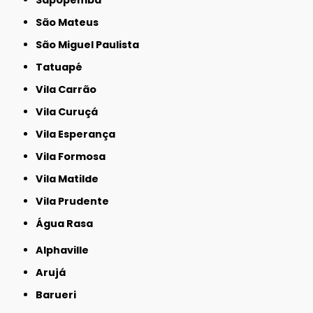
São Mateus
São Miguel Paulista
Tatuapé
Vila Carrão
Vila Curuçá
Vila Esperança
Vila Formosa
Vila Matilde
Vila Prudente
Água Rasa
Alphaville
Arujá
Barueri