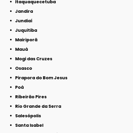
Itaquaquecetuba
Jandira
Jundiaí
Juquitiba
Mairiporã
Mauá
Mogi das Cruzes
Osasco
Pirapora do Bom Jesus
Poá
Ribeirão Pires
Rio Grande da Serra
Salesópolis
Santa Isabel