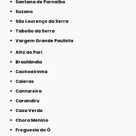
Santana de Parnaíba
Suzano
São Lourenço da Serra
Taboão da Serra
Vargem Grande Paulista
Alto do Pari
Brasilândia
Cachoeirinha
Caieras
Cantareira
Carandiru
Casa Verde
Chora Menino
Freguesia do Ó