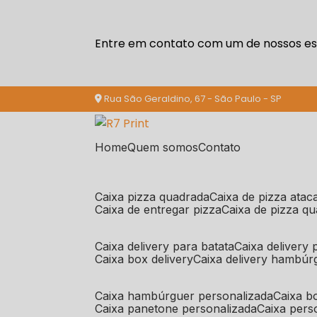
Entre em contato com um de nossos esp
Rua São Geraldino, 67 - São Paulo - SP
Home
Quem somos
Contato
caixa pizza quadrada
caixa de pizza ata
caixa de entregar pizza
caixa de pizza q
caixa delivery para batata
caixa delivery
caixa box delivery
caixa delivery hambúr
caixa hambúrguer personalizada
caixa 
caixa panetone personalizada
caixa per