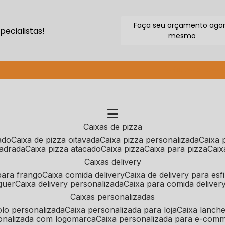
Faça seu orçamento ago
ecialistas!
mesmo
(11) 2640-9264
caixas de pizza
cado
caixa de pizza oitavada
caixa pizza personalizada
caixa
uadrada
caixa pizza atacado
caixa pizza
caixa para pizza
cai
caixas delivery
 para frango
caixa comida delivery
caixa de delivery para esf
guer
caixa delivery personalizada
caixa para comida deliver
caixas personalizadas
bolo personalizada
caixa personalizada para loja
caixa lanch
sonalizada com logomarca
caixa personalizada para e-com