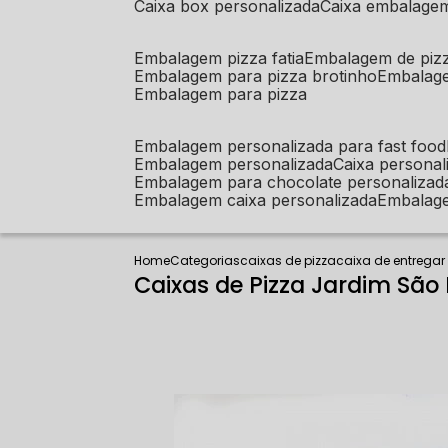
caixa box personalizada
caixa embalage
embalagem pizza fatia
embalagem de piz
embalagem para pizza brotinho
embalag
embalagem para pizza
embalagem personalizada para fast food
embalagem personalizada
caixa person
embalagem para chocolate personalizad
embalagem caixa personalizada
embalag
Home
Categorias
caixas de pizza
caixa de entregar
Caixas de Pizza Jardim São