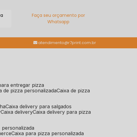
ra
Faça seu orçamento por
Whatsapp
(11) 98784-6664
atendimento@r7print.com.br
 para entregar pizza
xa de pizza personalizada
caixa de pizza
iha
caixa delivery para salgados
y
caixa delivery
caixa delivery para pizza
e personalizada
merce
caixa para pizza personalizada