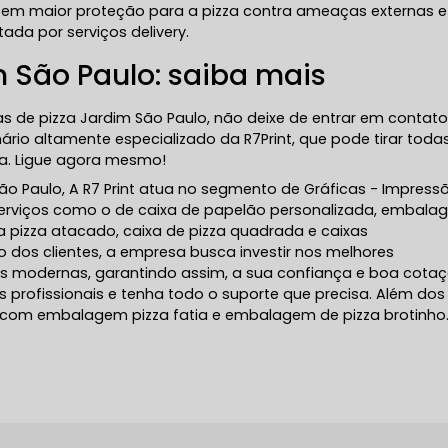
ecem maior proteção para a pizza contra ameaças externas e
da por serviços delivery.
m São Paulo: saiba mais
s de pizza Jardim São Paulo, não deixe de entrar em contat
io altamente especializado da R7Print, que pode tirar toda
xa. Ligue agora mesmo!
ão Paulo, A R7 Print atua no segmento de Gráficas - Impress
es serviços como o de caixa de papelão personalizada, embala
a pizza atacado, caixa de pizza quadrada e caixas
 dos clientes, a empresa busca investir nos melhores
es modernas, garantindo assim, a sua confiança e boa cota
profissionais e tenha todo o suporte que precisa. Além dos
 com embalagem pizza fatia e embalagem de pizza brotinho.