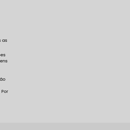
o
s as
ões
gens
ção
 Por