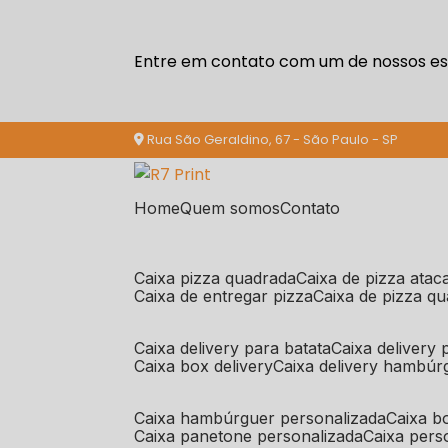
Entre em contato com um de nossos esp
Rua São Geraldino, 67 - São Paulo - SP
Home
Quem somos
Contato
caixa pizza quadrada
caixa de pizza ata
caixa de entregar pizza
caixa de pizza q
caixa delivery para batata
caixa delivery
caixa box delivery
caixa delivery hambúr
caixa hambúrguer personalizada
caixa 
caixa panetone personalizada
caixa per