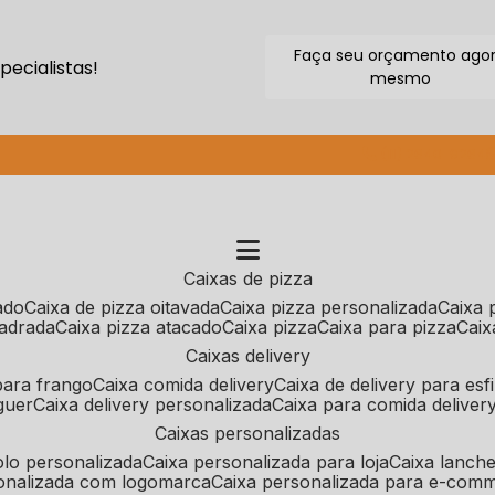
Faça seu orçamento ago
ecialistas!
mesmo
(11) 2640-9264
caixas de pizza
cado
caixa de pizza oitavada
caixa pizza personalizada
caixa
uadrada
caixa pizza atacado
caixa pizza
caixa para pizza
cai
caixas delivery
 para frango
caixa comida delivery
caixa de delivery para esf
guer
caixa delivery personalizada
caixa para comida deliver
caixas personalizadas
bolo personalizada
caixa personalizada para loja
caixa lanch
sonalizada com logomarca
caixa personalizada para e-com