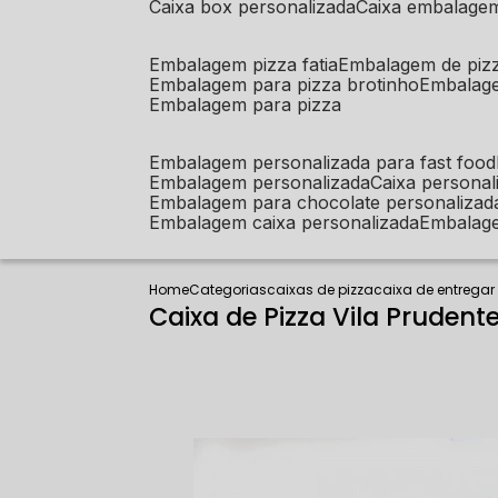
caixa box personalizada
caixa embalage
embalagem pizza fatia
embalagem de piz
embalagem para pizza brotinho
embalag
embalagem para pizza
embalagem personalizada para fast food
embalagem personalizada
caixa person
embalagem para chocolate personalizad
embalagem caixa personalizada
embalag
Home
Categorias
caixas de pizza
caixa de entregar
Caixa de Pizza Vila Prudent