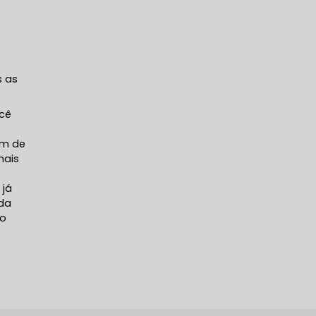
s as
ocê
em de
nais
 já
da
ão