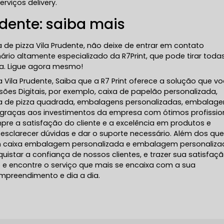
viços delivery.
udente: saiba mais
 de pizza Vila Prudente, não deixe de entrar em contato
io altamente especializado da R7Print, que pode tirar toda
xa. Ligue agora mesmo!
a Vila Prudente, Saiba que a R7 Print oferece a solução que v
ões Digitais, por exemplo, caixa de papelão personalizada,
aixa de pizza quadrada, embalagens personalizadas, embalag
ce graças aos investimentos da empresa com ótimos profissio
pre a satisfação do cliente e a excelência em produtos e
esclarecer dúvidas e dar o suporte necessário. Além dos que
 caixa embalagem personalizada e embalagem personaliza
tar a confiança de nossos clientes, e trazer sua satisfaç
 e encontre o serviço que mais se encaixa com a sua
mpreendimento e dia a dia.