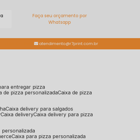
ra
Faça seu orçamento por
Whatsapp
(11) 98784-6664
atendimento@r7print.com.br
 para entregar pizza
xa de pizza personalizada
caixa de pizza
iha
caixa delivery para salgados
y
caixa delivery
caixa delivery para pizza
e personalizada
merce
caixa para pizza personalizada