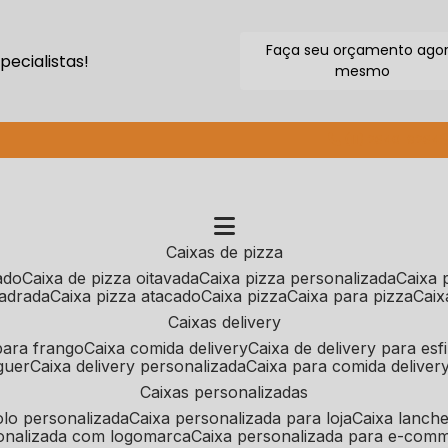
Faça seu orçamento ago
ecialistas!
mesmo
(11) 2640-9264
caixas de pizza
cado
caixa de pizza oitavada
caixa pizza personalizada
caixa
uadrada
caixa pizza atacado
caixa pizza
caixa para pizza
cai
caixas delivery
 para frango
caixa comida delivery
caixa de delivery para esf
guer
caixa delivery personalizada
caixa para comida deliver
caixas personalizadas
bolo personalizada
caixa personalizada para loja
caixa lanch
sonalizada com logomarca
caixa personalizada para e-com