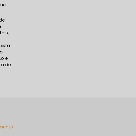
que
 de
e
ais,
uista
o,
so e
em de
mento