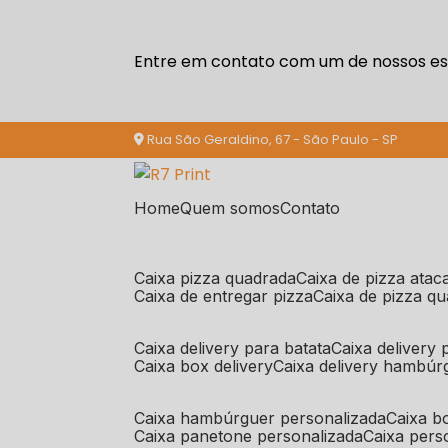
Entre em contato com um de nossos esp
Rua São Geraldino, 67 - São Paulo - SP
Home
Quem somos
Contato
caixa pizza quadrada
caixa de pizza ata
caixa de entregar pizza
caixa de pizza q
caixa delivery para batata
caixa delivery
caixa box delivery
caixa delivery hambúr
caixa hambúrguer personalizada
caixa 
caixa panetone personalizada
caixa per