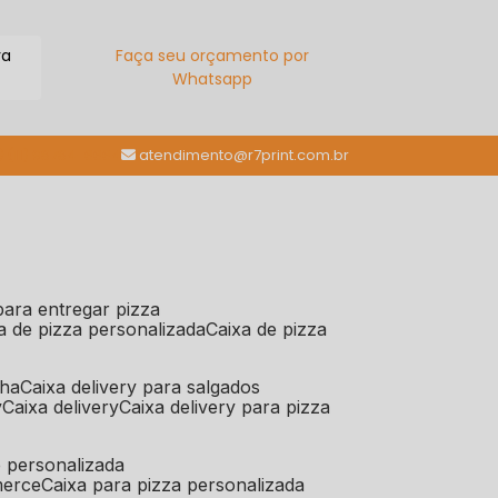
ra
Faça seu orçamento por
Whatsapp
(11) 98784-6664
atendimento@r7print.com.br
 para entregar pizza
xa de pizza personalizada
caixa de pizza
iha
caixa delivery para salgados
y
caixa delivery
caixa delivery para pizza
e personalizada
merce
caixa para pizza personalizada