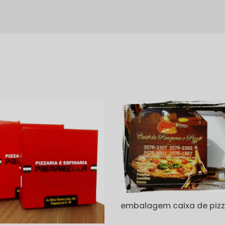
s
embalagem caixa de piz