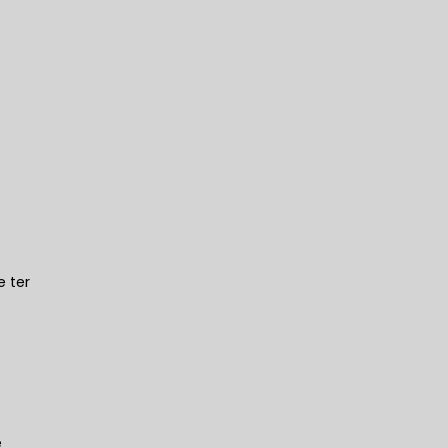
 ter
e