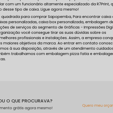
ar com um funcionário altamente especializado da R7Print, 
to desse tipo de caixa. Ligue agora mesmo!
za quadrada para comprar Sapopemba, Para encontrar caixa
caixas personalizadas, caixa box personalizada, embalagem d
pções de serviços do segmento de Gráficas - Impressões Digit
rganização você consegue tirar as suas dúvidas sobre os
elhores profissionais e instalações. Assim, a empresa conq
os maiores objetivos da marca. Ao entrar em contato conosc
tamos à sua disposição, através de um atendimento cuidado
ambém trabalhamos com embalagem pizza fatia e embalag
tas.
OU O QUE PROCURAVA?
Quero meu orça
amento grátis agora mesmo!